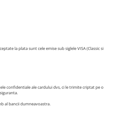
eptate la plata sunt cele emise sub siglele VISA (Classic si
e confidentiale ale cardului dvs, ci le trimite criptat pe o
 siguranta.
chimb al bancii dumneavoastra.