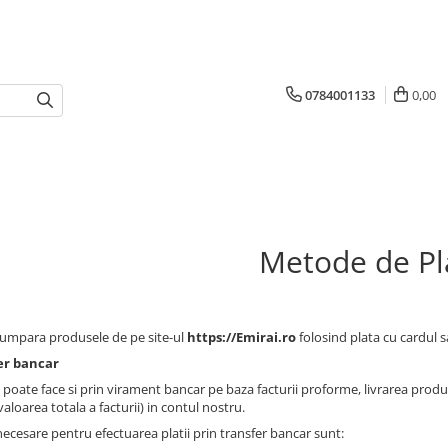
0784001133
0,00
Metode de Pl
cumpara produsele de pe site-ul
https://E
mirai.ro
folosind plata cu cardul 
er bancar
e poate face si prin virament bancar pe baza facturii proforme, livrarea pro
aloarea totala a facturii) in contul nostru.
necesare pentru efectuarea platii prin transfer bancar sunt: