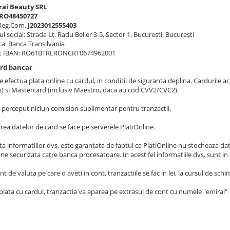
rai Beauty SRL
RO48450727
 Reg.Com.
J2023012555403
ul social: Strada Lt. Radu Beller 3-5, Sector 1, București, București
a: Banca Transilvania
t IBAN: RO61BTRLRONCRT0674962001
ard bancar
 efectua plata online cu cardul, in conditii de siguranta deplina. Cardurile acc
n) si Mastercard (inclusiv Maestro, daca au cod CVV2/CVC2).
 perceput niciun comision suplimentar pentru tranzactii.
rea datelor de card se face pe serverele PlatiOnline.
a informatiilor dvs. este garantata de faptul ca PlatiOnline nu stocheaza datel
e securizata catre banca procesatoare. In acest fel informatiile dvs. sunt in
nt de valuta pe care o aveti in cont, tranzactiile se fac in lei, la cursul de s
plata cu cardul, tranzactia va aparea pe extrasul de cont cu numele "emirai"