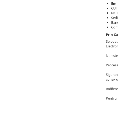
Emi
CUI
Nr.
Sedi
Banc
Con
Prin C
Se poate
Electro
Nu este
Procesa
Sigurant
conexiun
Indifere
Pentru 