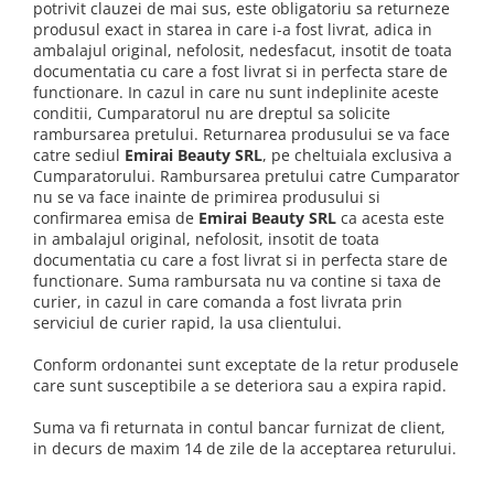
potrivit clauzei de mai sus, este obligatoriu sa returneze
produsul exact in starea in care i-a fost livrat, adica in
ambalajul original, nefolosit, nedesfacut, insotit de toata
documentatia cu care a fost livrat si in perfecta stare de
functionare. In cazul in care nu sunt indeplinite aceste
conditii, Cumparatorul nu are dreptul sa solicite
rambursarea pretului. Returnarea produsului se va face
catre sediul
Emirai Beauty SRL
, pe cheltuiala exclusiva a
Cumparatorului. Rambursarea pretului catre Cumparator
nu se va face inainte de primirea produsului si
confirmarea emisa de
Emirai Beauty SRL
ca acesta este
in ambalajul original, nefolosit, insotit de toata
documentatia cu care a fost livrat si in perfecta stare de
functionare. Suma rambursata nu va contine si taxa de
curier, in cazul in care comanda a fost livrata prin
serviciul de curier rapid, la usa clientului.
Conform ordonantei sunt exceptate de la retur produsele
care sunt susceptibile a se deteriora sau a expira rapid.
Suma va fi returnata in contul bancar furnizat de client,
in decurs de maxim 14 de zile de la acceptarea returului.