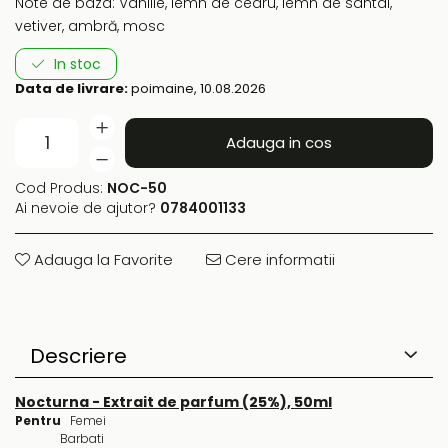
Note de baza: Vanilie, lemn de cedru, lemn de santal,
vetiver, ambră, mosc
In stoc
Data de livrare:
poimaine, 10.08.2026
Adauga in cos
Cod Produs:
NOC-50
Ai nevoie de ajutor?
0784001133
Adauga la Favorite
Cere informatii
Descriere
Nocturna - Extrait de parfum (25%), 50ml
Pentru
Femei
Barbati