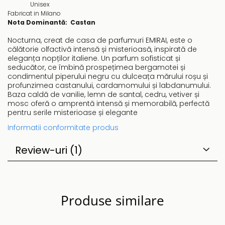
Unisex
Fabricat in Milano
Nota Dominantă
: Castan
Nocturna, creat de casa de parfumuri EMIRAI, este o
călătorie olfactivă intensă și misterioasă, inspirată de
eleganța nopților italiene. Un parfum sofisticat și
seducător, ce îmbină prospețimea bergamotei și
condimentul piperului negru cu dulceața mărului roșu și
profunzimea castanului, cardamomului și labdanumului.
Baza caldă de vanilie, lemn de santal, cedru, vetiver și
mosc oferă o amprentă intensă și memorabilă, perfectă
pentru serile misterioase și elegante
Informatii conformitate produs
Review-uri
(1)
Produse similare